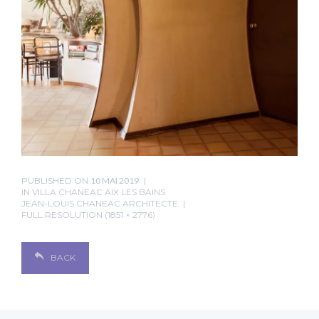
PUBLISHED ON
10 MAI 2019
IN
VILLA CHANEAC AIX LES BAINS
JEAN-LOUIS CHANEAC ARCHITECTE
FULL RESOLUTION (1851 × 2776)
BACK