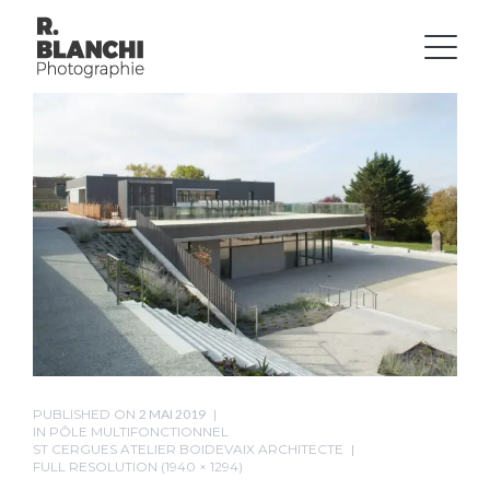
PUBLISHED ON
2 MAI 2019
IN
PÔLE MULTIFONCTIONNEL
ST CERGUES ATELIER BOIDEVAIX ARCHITECTE
FULL RESOLUTION (1940 × 1294)