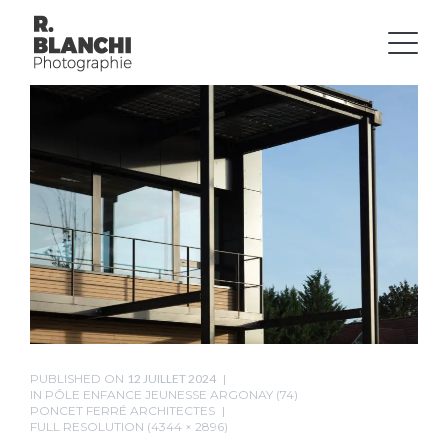
PUBLISHED ON
12 JUILLET 2024
IN
PÔLE ENFANCE JEUNESSE ARGONAY (74)
PONCET FERRÉ ARCHITECTES
FULL RESOLUTION (4344 × 2896)