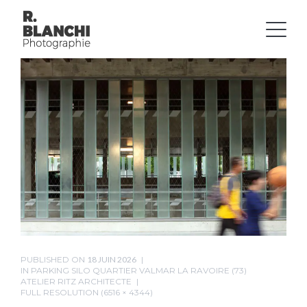
PUBLISHED ON
18 JUIN 2026
IN
PARKING SILO QUARTIER VALMAR LA RAVOIRE (73)
ATELIER RITZ ARCHITECTE
FULL RESOLUTION (6516 × 4344)