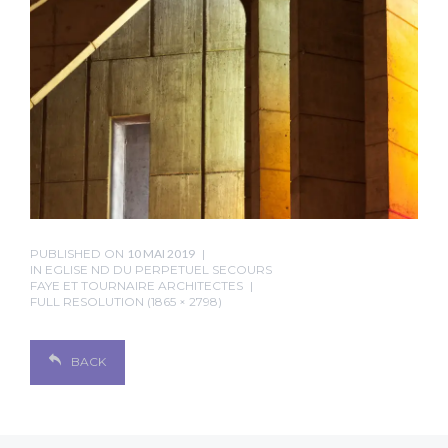
PUBLISHED ON
10 MAI 2019
IN
EGLISE ND DU PERPETUEL SECOURS
FAYE ET TOURNAIRE ARCHITECTES
FULL RESOLUTION (1865 × 2798)
BACK