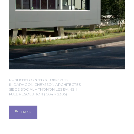
PUBLISHED ON
11 OCTOBRE 2022
IN
DARAGON CHEYSSON ARCHITECTES
SIÈGE SOCIAL – THONON LES BAINS
FULL RESOLUTION (1504 × 2305)
BACK