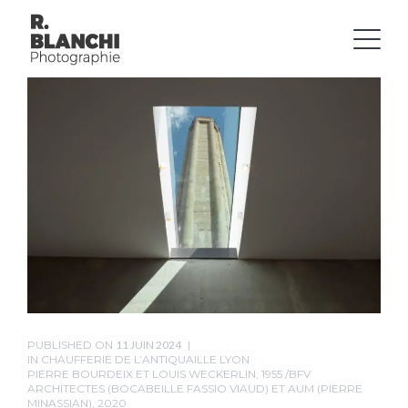
PUBLISHED ON
11 JUIN 2024
IN
CHAUFFERIE DE L’ANTIQUAILLE LYON
PIERRE BOURDEIX ET LOUIS WECKERLIN, 1955 /BFV
ARCHITECTES (BOCABEILLE FASSIO VIAUD) ET AUM (PIERRE
MINASSIAN), 2020