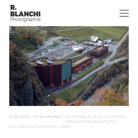
PUBLISHED ON
18 JUIN 2026
IN
CENTRALE DE LA COCHE (73)
ATELIER RITZ ARCHITECTE
FULL RESOLUTION (5040 × 3360)