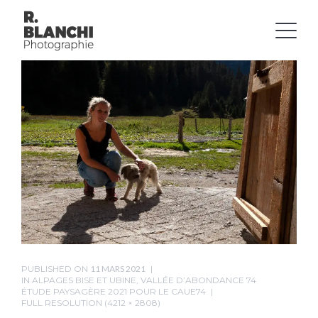
PUBLISHED ON
11 MARS 2021
IN
ALPAGES BISE ET UBINE, VALLÉE D’ABONDANCE 74
ÉTUDE PAYSAGÈRE 2021 POUR LE CAUE74
FULL RESOLUTION (4212 × 2808)