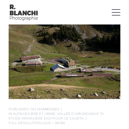
PUBLISHED ON
11 MARS 2021
IN
ALPAGES BISE ET UBINE, VALLÉE D’ABONDANCE 74
ÉTUDE PAYSAGÈRE 2021 POUR LE CAUE74
FULL RESOLUTION (4212 × 2808)