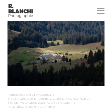
PUBLISHED ON
11 MARS 2021
IN
ALPAGES BISE ET UBINE, VALLÉE D’ABONDANCE 74
ÉTUDE PAYSAGÈRE 2021 POUR LE CAUE74
FULL RESOLUTION (4212 × 2808)